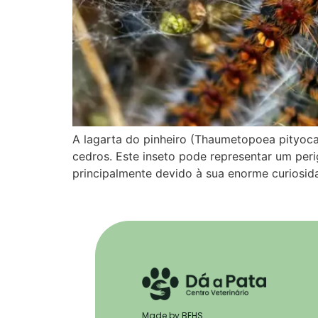
A lagarta do pinheiro (Thaumetopoea pityoca
cedros. Este inseto pode representar um per
principalmente devido à sua enorme curiosid
Made by BEHS