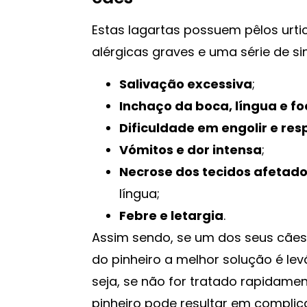
Estas lagartas possuem pêlos urt
alérgicas graves e uma série de sina
Salivação excessiva
;
Inchaço da boca, língua e fo
Dificuldade em engolir e res
Vómitos e dor intensa
;
Necrose dos tecidos afetad
língua;
Febre e letargia
.
Assim sendo, se um dos seus cães
do pinheiro a melhor solução é lev
seja, se não for tratado rapidame
pinheiro pode resultar em compli