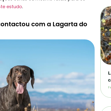
ste estudo
.
contactou com a Lagarta do
L
c
Fe