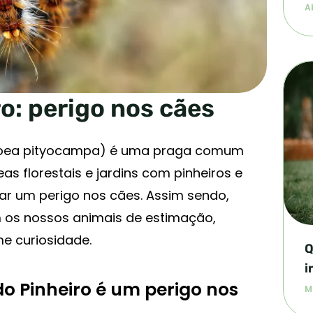
Ab
o: perigo nos cães
opoea pityocampa) é uma praga comum
s florestais e jardins com pinheiros e
tar um perigo nos cães. Assim sendo,
 os nossos animais de estimação,
e curiosidade.
Q
i
do Pinheiro é um perigo nos
M