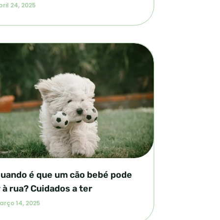
ril 24, 2025
uando é que um cão bebé pode
r à rua? Cuidados a ter
arço 14, 2025