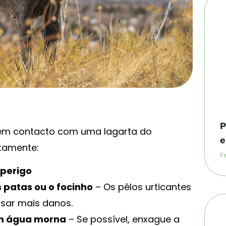
P
 em contacto com uma lagarta do
e
atamente:
Fe
 perigo
 patas ou o focinho
– Os pêlos urticantes
sar mais danos.
om água morna
– Se possível, enxague a