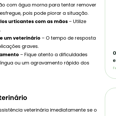
 cão com água morna para tentar remover
esfregue, pois pode piorar a situação.
êlos urticantes com as mãos
– Utilize
.
 um veterinário
– O tempo de resposta
plicações graves.
O
vamento
– Fique atento a dificuldades
e
a língua ou um agravamento rápido dos
Fe
erinário
ssistência veterinária imediatamente se o