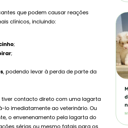
icantes que podem causar reações
is clínicos, incluindo:
cinho
;
pirar
;
os
, podendo levar à perda de parte da
M
d
 tiver contacto direto com uma lagarta
n
á-lo imediatamente ao veterinário. Ou
M
nte, o envenenamento pela lagarta do
cações sérias ou mesmo fatais para os