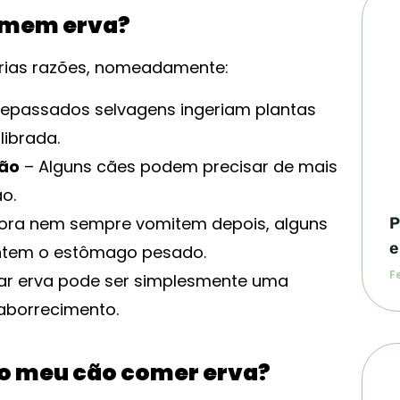
comem erva?
árias razões, nomeadamente:
tepassados selvagens ingeriam plantas
librada.
ção
– Alguns cães podem precisar de mais
ão.
ra nem sempre vomitem depois, alguns
P
e
tem o estômago pesado.
Fe
ar erva pode ser simplesmente uma
 aborrecimento.
o meu cão comer erva?