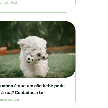
ril 24, 2025
uando é que um cão bebé pode
r à rua? Cuidados a ter
arço 14, 2025