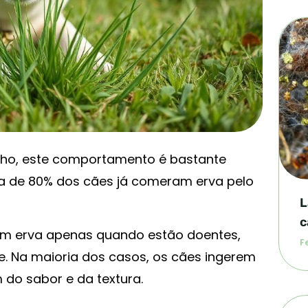
nho, este comportamento é bastante
a de 80% dos cães já comeram erva pelo
L
c
em erva apenas quando estão doentes,
Fe
e. Na maioria dos casos, os cães ingerem
do sabor e da textura.