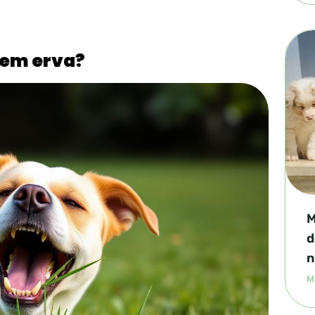
rem erva?
M
d
n
M