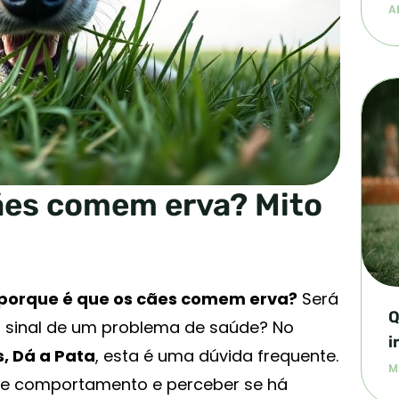
Ab
ães comem erva? Mito
porque é que os cães comem erva?
Será
Q
sinal de um problema de saúde? No
i
, Dá a Pata
, esta é uma dúvida frequente.
M
ste comportamento e perceber se há