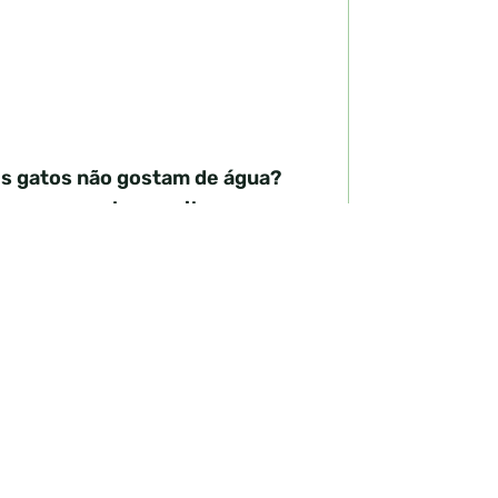
s gatos não gostam de água?
amos perceber o mito
vereiro 11, 2025