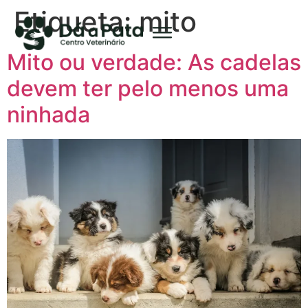
Etiqueta:
mito
Mito ou verdade: As cadelas
devem ter pelo menos uma
ninhada