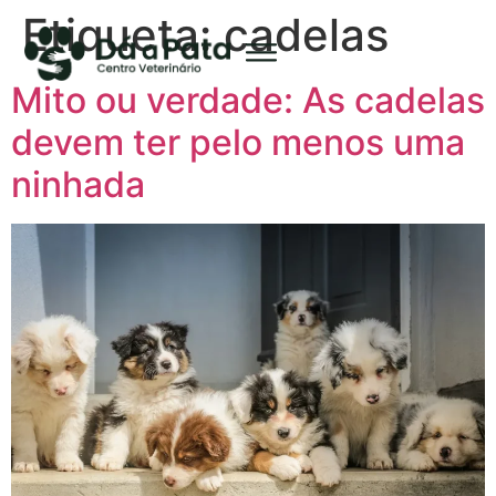
Etiqueta:
cadelas
Mito ou verdade: As cadelas
devem ter pelo menos uma
ninhada