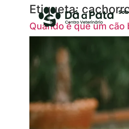
Etiqueta:
cachorr
Sob
Quando é que um cão b