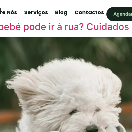
o
re Nós
Serviços
Blog
Contactos
Agendar
ebé pode ir à rua? Cuidados 